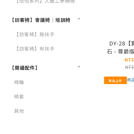
【恰恰系列】人體工學網椅
【訪客椅】會議椅│培訓椅
【訪客椅】無扶手
DY-28
【訪客椅】有扶手
石 - 尊爵版
NT$
【周邊配件】
NT$
椅輪
新品上市
椅套
其他