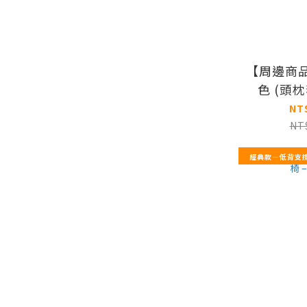
【周邊商
色 (頭
NT
NT
經典款—低背支