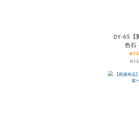
DY-65
色石 
Alexan
NT$
NT$