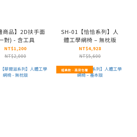
邊商品】2D扶手面
SH-01【恰恰系列】人
一對) - 含工具
體工學網椅 – 無枕版
NT$1,200
NT$4,928
NT$2,000
NT$5,600
經典款—高背包覆