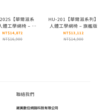
-202S【華爾滋系
HU-201【華爾滋系列】
人體工學網椅 – 旗
人體工學網椅 – 旗艦版
艦升級版
NT$14,872
NT$13,112
NT$16,900
NT$14,900
聯絡我們
崴美數位網路科技有限公司