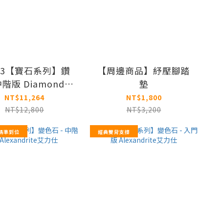
-23【寶石系列】鑽
【周邊商品】紓壓腳踏
中階版 Diamond戴
墊
蒙
NT$11,264
NT$1,800
NT$12,800
NT$3,200
分精準到位
經典雙背支撐