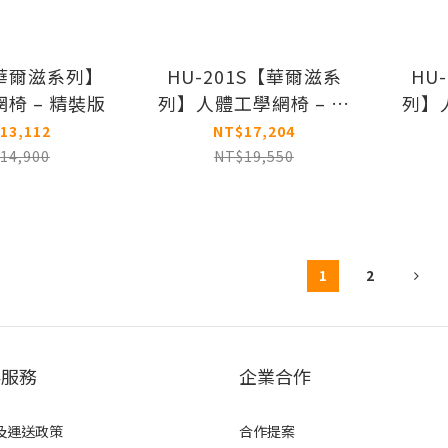
【華爾滋系列】
HU-201S【華爾滋系
HU
椅 – 精裝版
列】人體工學網椅 – 尊
列】
爵版
13,112
NT$17,204
14,900
NT$19,550
1
2
客服務
企業合作
及運送政策
合作提案