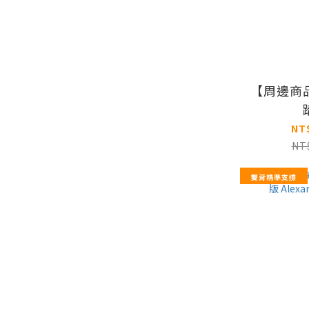
【周邊商
NT
NT
雙背精準支撐