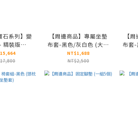
【寶石系列】變
【周邊商品】專屬坐墊
【周
- 精裝版
布套-黑色/灰白色 (大坐
布套-
drite艾力仕
墊)
15,664
NT$1,688
17,800
NT$2,500