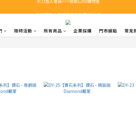
全館不限金額即享超商免費運送 🚚
全館不限金額即享超商免費運送 🚚
手刀加入會員>>>領取$200購物金
們
限時活動
所有商品
企業採購
門市據點
常見
全館不限金額即享超商免費運送 🚚