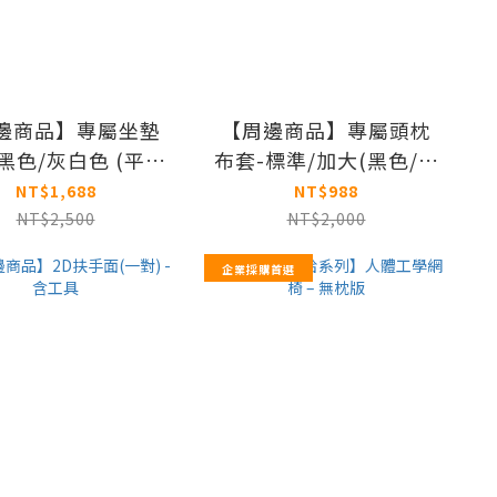
邊商品】專屬坐墊
【周邊商品】專屬頭枕
黑色/灰白色 (平坐
布套-標準/加大(黑色/灰
墊)
白色)
NT$1,688
NT$988
NT$2,500
NT$2,000
企業採購首選