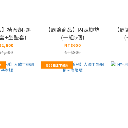
品】椅套組-黑
【周邊商品】固定腳墊
【周
枕套+坐墊套)
(一組5個)
(
$2,600
NT$650
$4,500
NT$800
撐
雙11指定下殺款