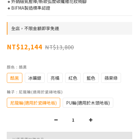
🔸外銷級氣壓棒/新款弧度碳纖維花紋椅腳
🔸BIFMA製造標準認證
全店，不限金額即享免運
NT$12,144
NT$13,800
顏色
: 酷黑
酷黑
冰礦銀
亮橘
紅色
藍色
蘋果綠
輪子
: 尼龍輪(適用於瓷磚地板)
尼龍輪(適用於瓷磚地板)
PU輪(適用於木頭地板)