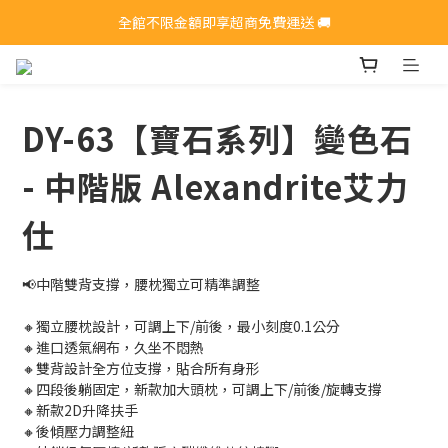
全館不限金額即享超商免費運送 🚚
全館不限金額即享超商免費運送 🚚
手刀加入會員>>>領取$200購物金
全館不限金額即享超商免費運送 🚚
DY-63【寶石系列】變色石
- 中階版 Alexandrite艾力
仕
📢中階雙背支撐，腰枕獨立可精準調整
🔸獨立腰枕設計，可調上下/前後，最小刻度0.1公分
🔸進口透氣網布，久坐不悶熱
🔸雙背設計全方位支撐，貼合所有身形
🔸四段後躺固定，新款加大頭枕，可調上下/前後/旋轉支撐
🔸新款2D升降扶手
🔸後傾壓力調整紐