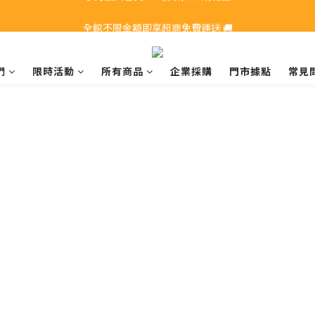
全館不限金額即享超商免費運送 🚚
全館不限金額即享超商免費運送 🚚
手刀加入會員>>>領取$200購物金
們
限時活動
所有商品
企業採購
門市據點
常見
全館不限金額即享超商免費運送 🚚