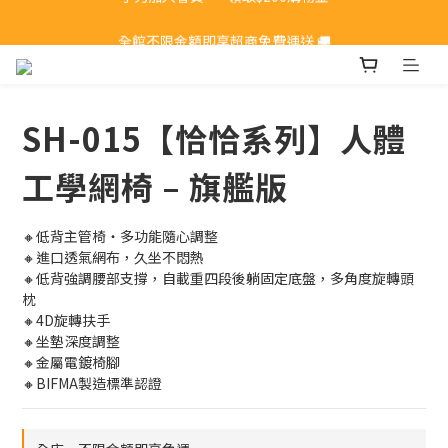
全館不限金額即享超商免費運送 🚚
全館不限金額即享超商免費運送 🚚
SH-015【恰恰系列】人體
工學網椅 – 旗艦版
🔸低背主管椅‧多功能隨心調整
🔸進口透氣網布，久坐不悶熱
🔸低背強調腰部支撐，自載重四段後躺固定底盤，多角度旋轉頭
枕
🔸4D旋轉扶手
🔸坐墊深度調整
🔸金屬電鍍椅腳
🔸BIFMA製造標準認證