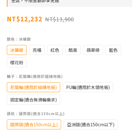
全店，不限金額即享免運
NT$12,232
NT$13,900
顏色
: 冰礦銀
冰礦銀
亮橘
紅色
酷黑
蘋果綠
藍色
櫻花粉
輪子
: 尼龍輪(適用於磁磚地板)
尼龍輪(適用於磁磚地板)
PU輪(適用於木頭地板)
固定輪(適合無滑輪需求)
頭枕
: 國際版(適合150cm以上)
國際版(適合150cm以上)
亞洲版(適合150cm以下)