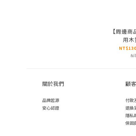
【周邊商品
用木
NT$130
N
關於我們
顧
品牌起源
付款
安心認證
退換
隱私
保固