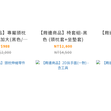
品】專屬頭枕
【周邊商品】椅套組-黑
【周
/加大(黑色/灰
色 (頭枕套+坐墊套)
白色)
T$988
NT$2,600
$2,000
NT$4,500