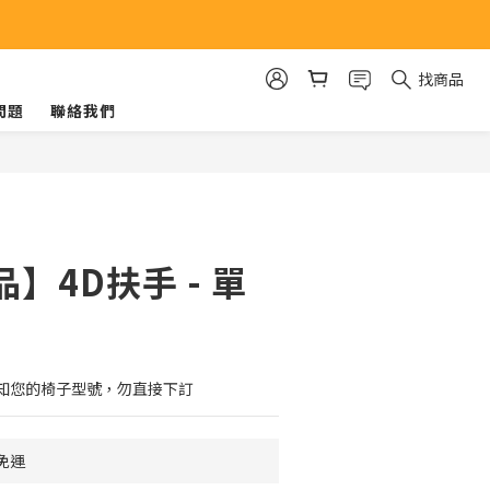
找商品
問題
聯絡我們
立即購買
】4D扶手 - 單
知您的椅子型號，勿直接下訂
免運