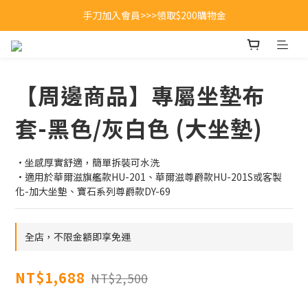
全館不限金額即享超商免費運送 🚚
手刀加入會員>>>領取$200購物金
全館不限金額即享超商免費運送 🚚
【周邊商品】專屬坐墊布
套-黑色/灰白色 (大坐墊)
·坐感厚實舒適，簡單拆裝可水洗
·適用於華爾滋旗艦款HU-201、華爾滋尊爵款HU-201S或客製
化-加大坐墊、寶石系列尊爵款DY-69
全店，不限金額即享免運
NT$1,688
NT$2,500