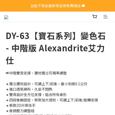
全館不限金額即享超商免費運送 🚚
全館不限金額即享超商免費運送 🚚
手刀加入會員>>>領取$200購物金
全館不限金額即享超商免費運送 🚚
DY-63【寶石系列】變色石
- 中階版 Alexandrite艾力
仕
📢中階雙背支撐，腰枕獨立可精準調整
🔸獨立腰枕設計，可調上下/前後，最小刻度0.1公分
🔸進口透氣網布，久坐不悶熱
🔸雙背設計全方位支撐，貼合所有身形
🔸四段後躺固定，新款加大頭枕，可調上下/前後/旋轉支撐
🔸新款2D升降扶手
🔸後傾壓力調整紐