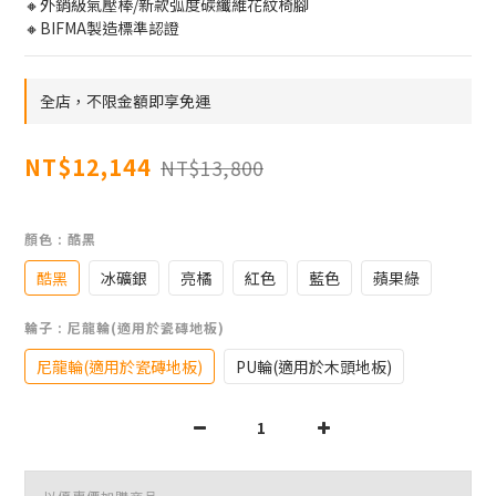
🔸外銷級氣壓棒/新款弧度碳纖維花紋椅腳
🔸BIFMA製造標準認證
全店，不限金額即享免運
NT$12,144
NT$13,800
顏色
: 酷黑
酷黑
冰礦銀
亮橘
紅色
藍色
蘋果綠
輪子
: 尼龍輪(適用於瓷磚地板)
尼龍輪(適用於瓷磚地板)
PU輪(適用於木頭地板)