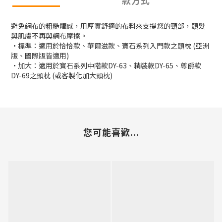
款方式
避免網布的粗糙觸感，用厚實舒適的布料來支撐您的頸部，頭髮
與肌膚不再與網布摩擦。
·標準：適用於恰恰款、華爾滋款、寶石系列入門款之頭枕 (亞洲
版、國際版皆適用)
·加大：適用於寶石系列中階款DY-63、精裝款DY-65、尊爵款
DY-69之頭枕 (或客製化加大頭枕)
您可能喜歡...