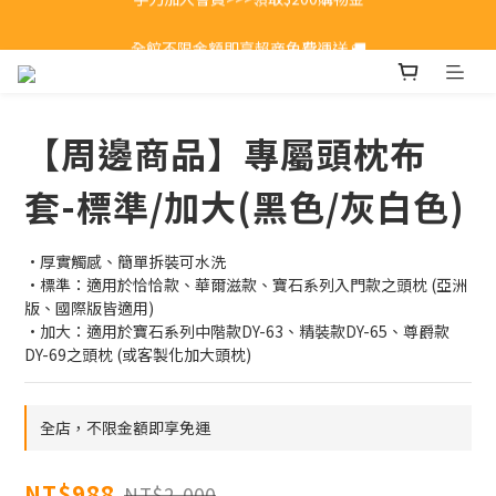
全館不限金額即享超商免費運送 🚚
全館不限金額即享超商免費運送 🚚
【周邊商品】專屬頭枕布
套-標準/加大(黑色/灰白色)
·厚實觸感、簡單拆裝可水洗
·標準：適用於恰恰款、華爾滋款、寶石系列入門款之頭枕 (亞洲
版、國際版皆適用)
·加大：適用於寶石系列中階款DY-63、精裝款DY-65、尊爵款
DY-69之頭枕 (或客製化加大頭枕)
全店，不限金額即享免運
NT$988
NT$2,000